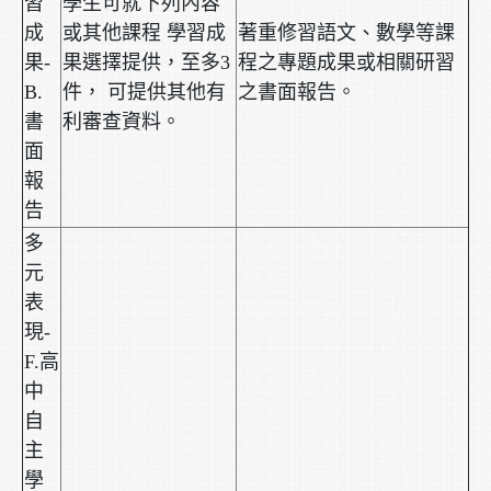
習
學生可就下列內容
成
或其他課程 學習成
著重修習語文、數學等課
果-
果選擇提供，至多3
程之專題成果或相關研習
B.
件， 可提供其他有
之書面報告。
書
利審查資料。
面
報
告
多
元
表
現-
F.高
中
自
主
學