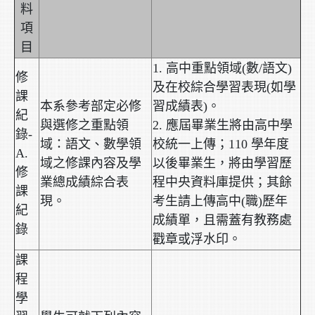
料
項
目
1. 高中重點領域(數/語文)
修
及在校綜合學習表現(如學
課
本系參考部定必修
習成績表)。
紀
與選修之重點領
2. 應屆畢業生將由高中學
錄-
域：語文、數學領
校統一上傳；110 學年度
A.
域之修課內容及學
以後畢業生，將由學習歷
修
業總成績綜合表
程中央資料庫提供；其餘
課
現。
考生請上傳高中(職)歷年
紀
成績單，且需蓋有教務處
錄
戳章或浮水印。
課
程
學