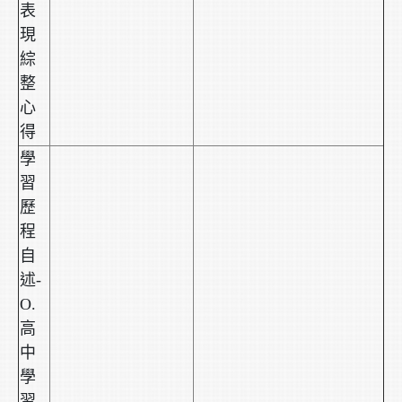
表
現
綜
整
心
得
學
習
歷
程
自
述-
O.
高
中
學
習