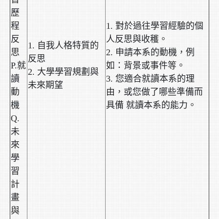
歷
程
1. 對於過往學習經驗的個
反
人反思與收穫。
1. 自我人格特質的
思
2. 申請本系的動機，例
反思
P.就
如：背景或事件等。
2. 大學學習規劃與
讀
3. 您適合就讀本系的理
未來期望
動
由，或您做了哪些準備而
機
具備 就讀本系的能力。
Q.
未
來
學
習
計
畫
與