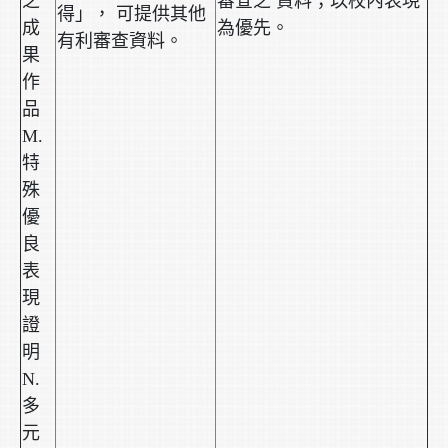
之
審查之 資料；以校內表現
得」， 可提供其他
成
為優先。
有利審查資料。
果
作
品
M.
特
殊
優
良
表
現
證
明
N.
多
元