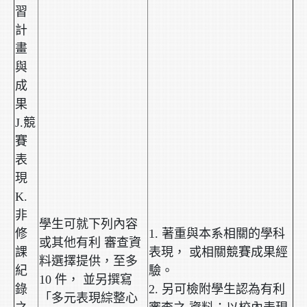
習
計
畫
與
成
果
J.競
賽
表
現
K.
非
學生可就下列內容
修
1. 著重與本系相關的學科
或其他有利 審查資
課
表現， 或相關競賽成果經
料選擇提供，至多
紀
驗。
10 件， 並另撰寫
錄
2. 另可檢附學生認為有利
「多元表現綜整心