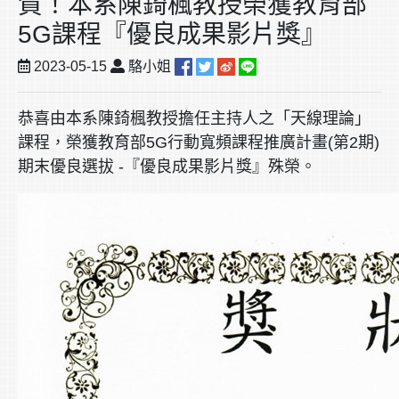
賀！本系陳錡楓教授榮獲教育部
5G課程『優良成果影片獎』
2023-05-15
駱小姐
恭喜由本系陳錡楓教授擔任主持人之「天線理論」
課程，榮獲教育部
5G
行動寬頻課程推廣計畫
(
第
2
期
)
期末優良選拔 -『優良成果影片獎』殊榮。